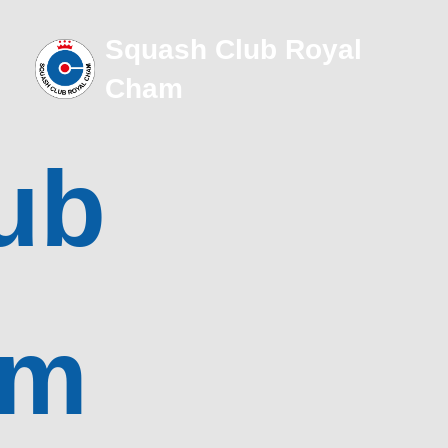
Squash Club Royal
Cham
ub
am