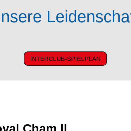
nsere Leidenscha
INTERCLUB-SPIELPLAN
oyal Cham II