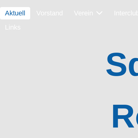
Aktuell
Vorstand
Verein
Interclu
Links
S
R