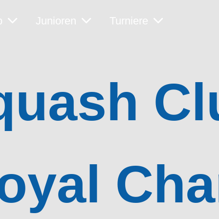
b
Junioren
Turniere
quash Cl
oyal Ch