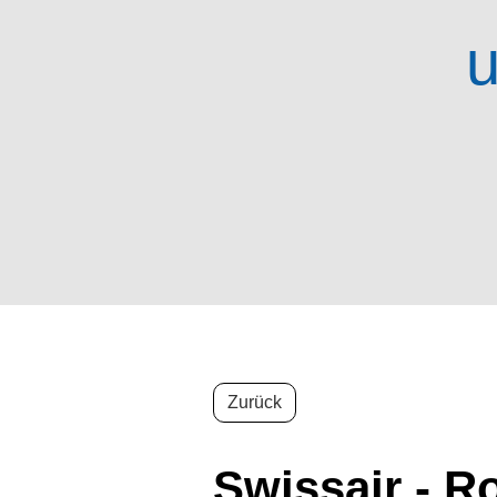
u
Zurück
Swissair - R