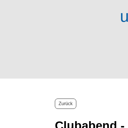
u
Zurück
Clubabend -