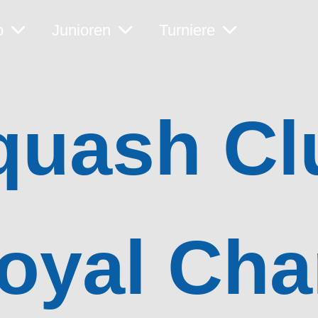
b
Junioren
Turniere
quash Cl
oyal Ch