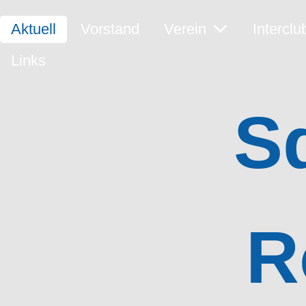
Aktuell
Vorstand
Verein
Interclu
Links
S
R