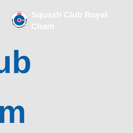
Squash Club Royal
Cham
ub
am