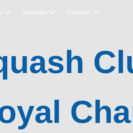
b
Junioren
Turniere
quash Cl
oyal Ch