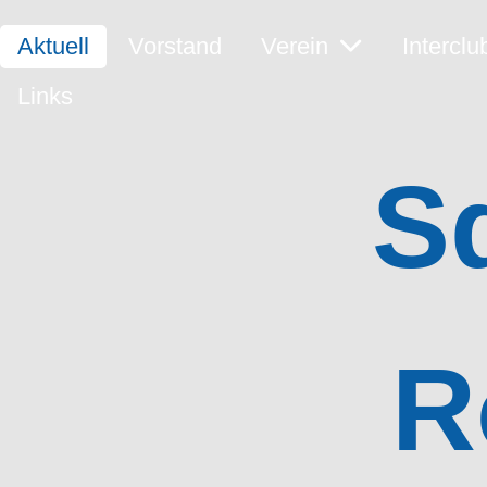
Aktuell
Vorstand
Verein
Interclu
Links
S
R