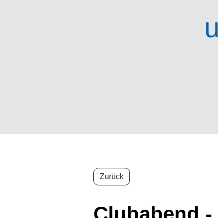
u
Zurück
Clubabend -