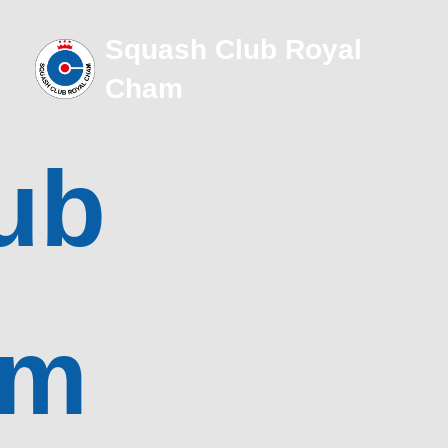
Squash Club Royal
Cham
ub
am