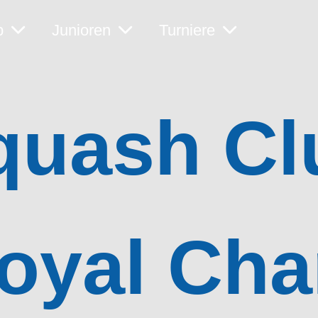
b
Junioren
Turniere
quash Cl
oyal Ch