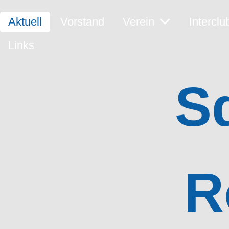
Aktuell
Vorstand
Verein
Interclu
Links
S
R