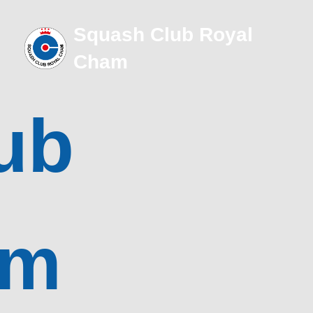
Squash Club Royal
Cham
ub
am