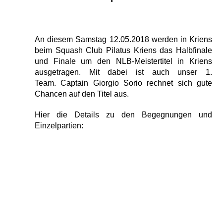
An diesem Samstag 12.05.2018 werden in Kriens
beim Squash Club Pilatus Kriens das Halbfinale
und Finale um den NLB-Meistertitel in Kriens
ausgetragen. Mit dabei ist auch unser 1.
Team. Captain Giorgio Sorio rechnet sich gute
Chancen auf den Titel aus.
Hier die Details zu den Begegnungen und
Einzelpartien:
http://www.tournamentsoftware.com/sport/draw.asp
x?id=DECEFE5C-42E8-4722-BE00-
AEB442650490&draw=9