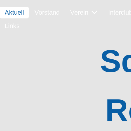
Aktuell
Vorstand
Verein
Interclu
Links
S
R