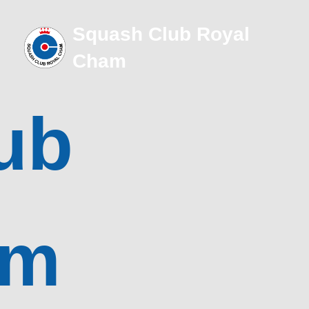
Squash Club Royal
Cham
ub
am