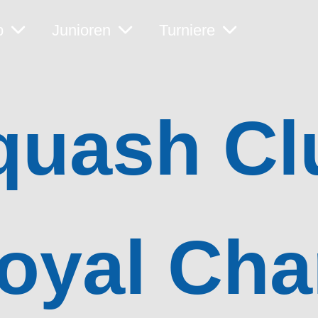
b
Junioren
Turniere
quash Cl
oyal Ch