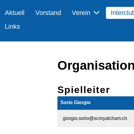
Aktuell
Vorstand
Verein
Interclu
Links
Organisation
Spielleiter
Sorio Giorgio
giorgio.sorio@scroyalcham.ch